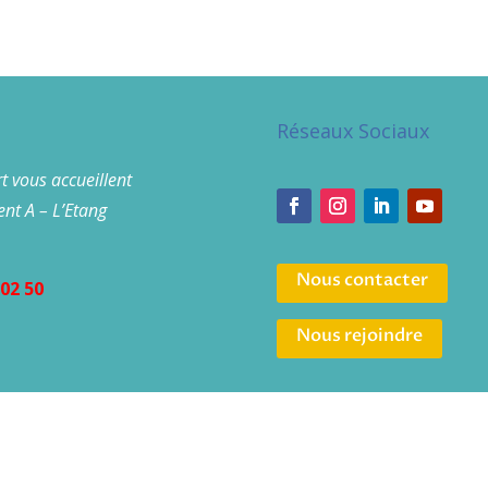
Réseaux Sociaux
t vous accueillent
nt A – L’Etang
Nous contacter
02 50
Nous rejoindre