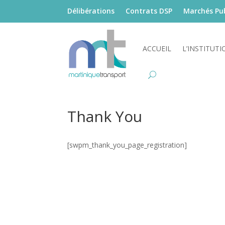
Délibérations
Contrats DSP
Marchés Pub
ACCUEIL
L’INSTITUTI
Thank You
[swpm_thank_you_page_registration]