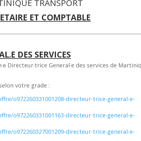
MARTINIQUE TRANSPORT
ETAIRE ET COMPTABLE
L.E DES SERVICES
Directeur·trice General·e des services de Martini
 selon votre grade :
/offre/o972260331001208-directeur-trice-general-e-
/offre/o972260331001163-directeur-trice-general-e-
/offre/o972260327001209-directeur-trice-general-e-