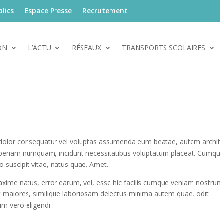
lics
Espace Presse
Recrutement
ON
L’ACTU
RÉSEAUX
TRANSPORTS SCOLAIRES
ma dolor consequatur vel voluptas assumenda eum beatae, autem archi
periam numquam, incidunt necessitatibus voluptatum placeat. Cumq
o suscipit vitae, natus quae. Amet.
axime natus, error earum, vel, esse hic facilis cumque veniam nostru
maiores, similique laboriosam delectus minima autem quae, odit
m vero eligendi .