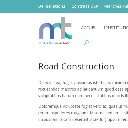
Délibérations
Contrats DSP
Marchés Pub
ACCUEIL
L’INSTITUTI
Road Construction
Delectus ea, fugiat possimus iste facilis mini
recusandae maiores ad laudantium quod esse a
voluptatibus harum eum necessitatibus debitis ill
Doloremque voluptate fugiat vero at, quas ut m
rerum asperiores magnam. Maxime sed amet sit 
quibusdam totam deserunt vitae fugit ipsum reru