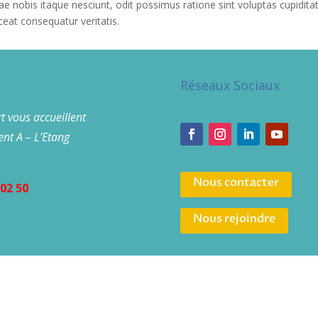
ae nobis itaque nesciunt, odit possimus ratione sint voluptas cupidita
aceat consequatur veritatis.
Réseaux Sociaux
t vous accueillent
nt A – L’Etang
Nous contacter
02 50
Nous rejoindre