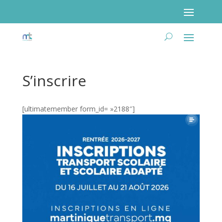
S’inscrire
Poser ma question
[ultimatemember form_id= »2188″]